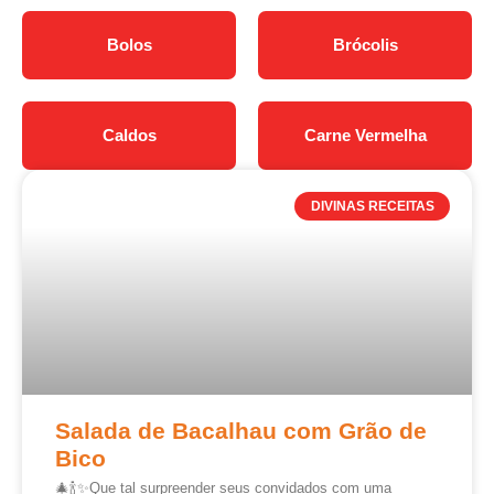
Bolos
Brócolis
Caldos
Carne Vermelha
DIVINAS RECEITAS
Salada de Bacalhau com Grão de
Bico
🎄🍾✨Que tal surpreender seus convidados com uma