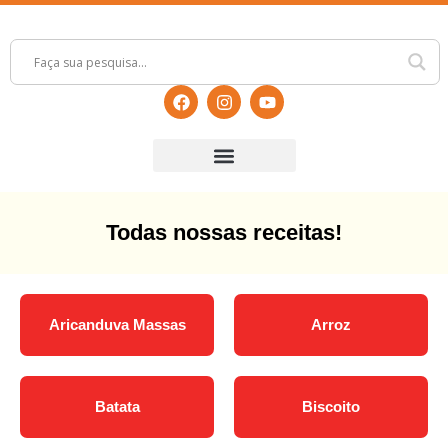
Todas nossas receitas!
Aricanduva Massas
Arroz
Batata
Biscoito