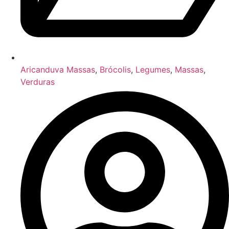
Aricanduva Massas
,
Brócolis
,
Legumes
,
Massas
,
Verduras