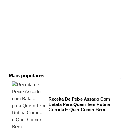
Dia
Delícia Italiana Para O Dia A
Molho Pesto De Brócolis:
Receita De Ravioli Com
MASSAS
ARICANDUVA
BRÓCOLIS
LEGUMES
MASSA
Sua Mesa
Culinária Nordestina Na
Bolinho De Feijão Fradinho:
NORDESTINA
RECEITAS
COMIDA
DIVINAS
PETISCO
Mais populares:
Receita De Peixe Assado Com
Batata Para Quem Tem Rotina
Corrida E Quer Comer Bem