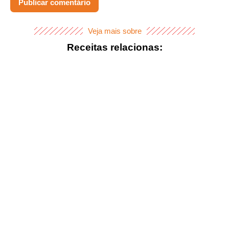
Veja mais sobre
Receitas relacionas:
PEIXES
Receita De Peixe Assado
Com Batata Para Quem
Tem Rotina Corrida E Quer
Comer Bem
DIVINAS RECEITAS
PÃO
Inspiração Caipira: Pão De