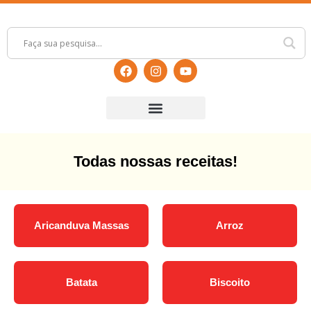
Todas nossas receitas!
Aricanduva Massas
Arroz
Batata
Biscoito