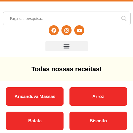
Todas nossas receitas!
Aricanduva Massas
Arroz
Batata
Biscoito