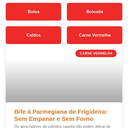
Bolos
Brócolis
Caldos
Carne Vermelha
CARNE VERMELHA
Bife à Parmegiana de Frigideira:
Sem Empanar e Sem Forno
Os apreciadores da culinária caseira não podem deixar de