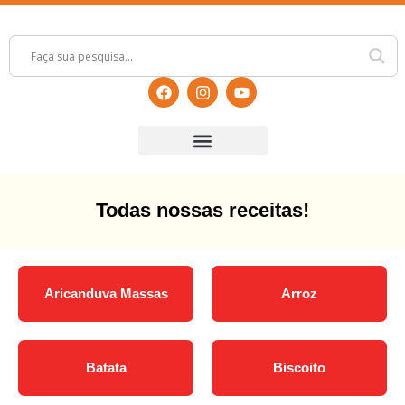
Todas nossas receitas!
Aricanduva Massas
Arroz
Batata
Biscoito